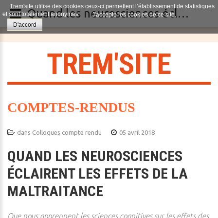
Trem'site utilise des cookies ceux-ci permettent l’établissement de statistiques
Quand les neurosciences éclairent les effets de la maltraitance
et sont totalement anonymes.
J'accepte les cookies de ce site.
D'accord
T
R
E
M
'
S
I
T
E
COMPTES-RENDUS
dans
Colloques compte rendu
05 avril 2018
QUAND LES NEUROSCIENCES
ÉCLAIRENT LES EFFETS DE LA
MALTRAITANCE
Que nous apprennent les sciences cognitives sur les effets des