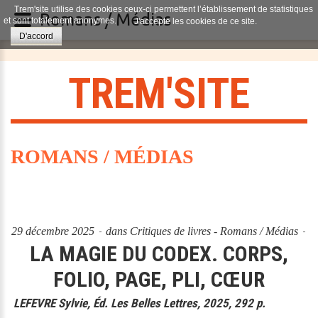
Trem'site utilise des cookies ceux-ci permettent l’établissement de statistiques
Romans / Médias
et sont totalement anonymes.
J'accepte les cookies de ce site.
D'accord
T
R
E
M
'
S
I
T
E
ROMANS / MÉDIAS
29 décembre 2025
dans
Critiques de livres - Romans / Médias
LA MAGIE DU CODEX. CORPS,
FOLIO, PAGE, PLI, CŒUR
LEFEVRE Sylvie, Éd. Les Belles Lettres, 2025, 292 p.