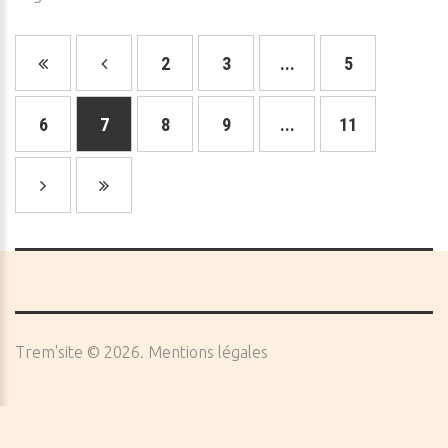
2
3
...
5
6
7
8
9
...
11
Trem'site
©
2026
Mentions légales