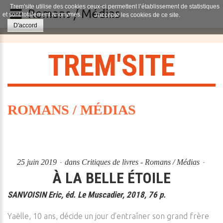
Trem'site utilise des cookies ceux-ci permettent l’établissement de statistiques
Romans / Médias
et sont totalement anonymes.
J'accepte les cookies de ce site.
D'accord
T
R
E
M
'
S
I
T
E
ROMANS / MÉDIAS
25 juin 2019
dans
Critiques de livres - Romans / Médias
À LA BELLE ÉTOILE
SANVOISIN Eric, éd. Le Muscadier, 2018, 76 p.
Yaëlle, 10 ans, décide un jour d’entraîner son grand frère