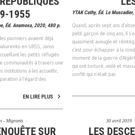
 RÉPUBLIQUES
LE
Psychanalyse
Droit
Violence / Maltraitance
Protection De L'enfance
9-1955
YTAK Cathy, Éd. Le Muscadier,
Psychiatrie
Économie / Emploi
Romans / Médias
Agression Sexuelle
Accueil – Placement
, Éd. Anamosa, 2020, 480 p.
Quand, après sept ans d’abse
Psychologie
Justice
petit garçon de cinq ans, il s’
Délinquance
es pionniers avaient déjà
Sexualité
Politique
quasiment aveugle et réintégre
Banlieue
 Makarenko en URSS, Janus
c’est pour échapper à la cond
Sociologie
Religion
ueillant les petits réfugiés
moment de la guerre d’Algérie.
de communautés à travers une
Scolarité
qui ont torturé, violé et mass
nstitutions à les accueillir,
conflit qui n’était pas
paration à l’égard des
EN LIRE PLUS
es - Migrants
30 avril 2019
NQUÊTE SUR
LES DESC