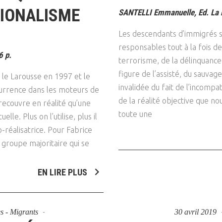
TIONALISME
SANTELLI Emmanuelle, Ed. La 
Les descendants d’immigrés so
responsables tout à la fois de 
6 p.
terrorisme, de la délinquance
figure de l’assisté, du sauvage
le Larousse en 1997 et le
invalidée du fait de l’incompat
currence dans les moteurs de
de la réalité objective que 
recouvre en réalité qu’une
toute une
elle. Plus on l’utilise, plus il
-réalisatrice. Pour Fabrice
 groupe majoritaire qui se
EN LIRE PLUS
es - Migrants
30 avril 2019