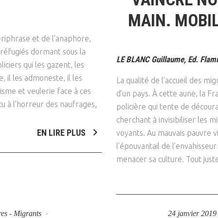
MAIN. MOBI
ériphrase et de l’anaphore,
 réfugiés dormant sous la
LE BLANC Guillaume, Ed. Flam
liciers qui les gazent, les
, il les admoneste, il les
La qualité de l’accueil des 
isme et veulerie face à ces
d’un pays. À cette aune, la Fr
u à l’horreur des naufrages,
policière qui tente de découra
cherchant à invisibiliser les 
EN LIRE PLUS
voyants. Au mauvais pauvre vi
l’épouvantail de l’envahisseu
menacer sa culture. Tout just
res - Migrants
24 janvier 201