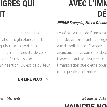
IGRÉS QUI
AVEC L’IM
NT
DÉ
HÉRAN François, Ed. La Découv
e, la délinquance ou les
Le débat autour de l’immigrat
igration maghrébine, mettant
monde, empruntant des regist
 qu’ils rencontrent dans
aux diabolisations, François H
ur décrire la réussite de ceux
avançant des arguments de dé
 vide à travers une
traverse tout son livre est cla
r insertion. Qu’est-ce qui leur
l’immigration que d’être pour 
utopique de prétendre
EN LIRE PLUS
res - Migrants
24 janvier 201
VAINCRE NO