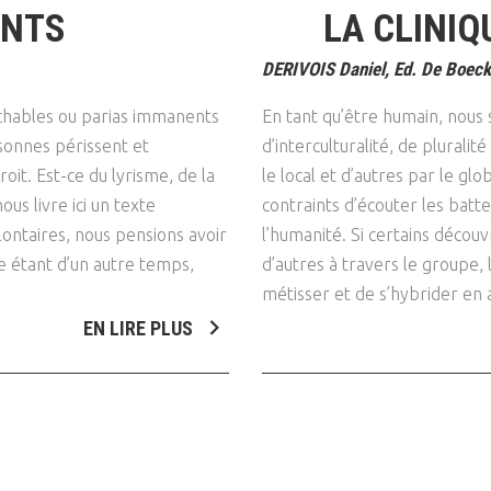
ANTS
LA CLINIQ
DERIVOIS Daniel, Ed. De Boeck
chables ou parias immanents
En tant qu’être humain, no
sonnes périssent et
d’interculturalité, de plurali
oit. Est-ce du lyrisme, de la
le local et d’autres par le glo
us livre ici un texte
contraints d’écouter les batt
lontaires, nous pensions avoir
l’humanité. Si certains découvr
ie étant d’un autre temps,
d’autres à travers le groupe, 
métisser et de s’hybrider en a
EN LIRE PLUS