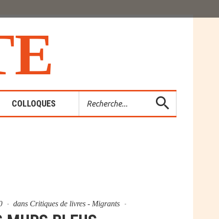
T
E
Rechercher
COLLOQUES
es-Rendus
entions
20
dans
Critiques de livres - Migrants