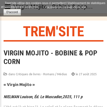
Trem'site utilise des cookies ceux-ci permettent l’établissement de statistiques
Virgin Mojito - Bobine & pop corn
et sont totalement anonymes.
J'accepte les cookies de ce site.
D'accord
T
R
E
M
'
S
I
T
E
VIRGIN MOJITO - BOBINE & POP
CORN
dans
Critiques de livres - Romans / Médias
le 27 août 2025
« Virgin Mojito »
NIELMAN Louison, Éd. Le Muscadier,2025, 111 p