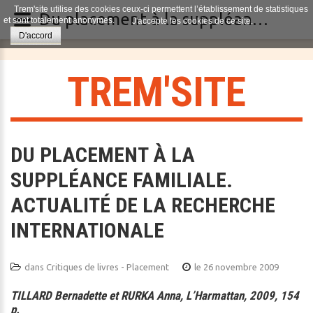
Trem'site utilise des cookies ceux-ci permettent l’établissement de statistiques
Du placement à la suppléance familiale. Actualité de la recherche internationale
et sont totalement anonymes.
J'accepte les cookies de ce site.
D'accord
T
R
E
M
'
S
I
T
E
DU PLACEMENT À LA
SUPPLÉANCE FAMILIALE.
ACTUALITÉ DE LA RECHERCHE
INTERNATIONALE
dans
Critiques de livres - Placement
le 26 novembre 2009
TILLARD Bernadette et RURKA Anna, L’Harmattan, 2009, 154
p.