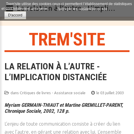
Trem'site utilise des cookies ceux-ci permettent l’établissement de statistiques
La relation à l’autre - L’implication distanciée
et sont totalement anonymes.
J'accepte les cookies de ce site.
D'accord
T
R
E
M
'
S
I
T
E
LA RELATION À L’AUTRE -
L’IMPLICATION DISTANCIÉE
dans
Critiques de livres - Assistance sociale
le 03 juillet 2003
Myriam GERMAIN-THIAUT et Martine GREMILLET-PARENT,
Chronique Sociale, 2002, 128 p.
L’enjeu de toute communication consiste à créer du lien
avec l’autre, en gérant une relation avec lui. L’ensemble