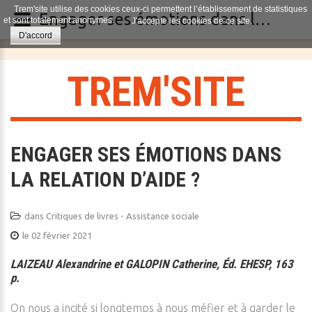
Trem'site utilise des cookies ceux-ci permettent l’établissement de statistiques
Engager ses émotions dans la relation d’aide ?
et sont totalement anonymes.
J'accepte les cookies de ce site.
D'accord
T
R
E
M
'
S
I
T
E
ENGAGER SES ÉMOTIONS DANS
LA RELATION D’AIDE ?
dans
Critiques de livres - Assistance sociale
le 02 février 2021
LAIZEAU Alexandrine et GALOPIN Catherine, Éd. EHESP, 163
p.
On nous a incité si longtemps à nous méfier et à garder le