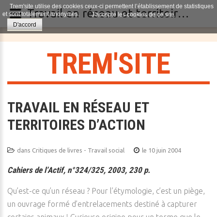
Trem'site utilise des cookies ceux-ci permettent l’établissement de statistiques
Travail en réseau et territoires d’action
et sont totalement anonymes.
J'accepte les cookies de ce site.
D'accord
T
R
E
M
'
S
I
T
E
TRAVAIL EN RÉSEAU ET
TERRITOIRES D’ACTION
dans
Critiques de livres - Travail social
le 10 juin 2004
Cahiers de l’Actif, n°324/325, 2003, 230 p.
Qu’est-ce qu’un réseau ? Pour l’étymologie, c’est un piège,
un ouvrage formé d’entrelacements destiné à capturer