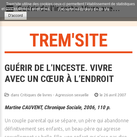
Trem'site utilise des cookies ceux-ci permettent l’établissement de statistiques
Guérir de l’inceste. Vivre avec un cœur à l’endroit
et sont totalement anonymes.
J'accepte les cookies de ce site.
D'accord
T
R
E
M
'
S
I
T
E
GUÉRIR DE L’INCESTE. VIVRE
AVEC UN CŒUR À L’ENDROIT
dans
Critiques de livres - Agression sexuelle
le 26 avril 2007
Martine CAUVENT, Chronique Sociale, 2006, 110 p.
Un couple parental qui se sépare, un père qui abandonne
définitivement ses enfants, un beau-père qui agresse