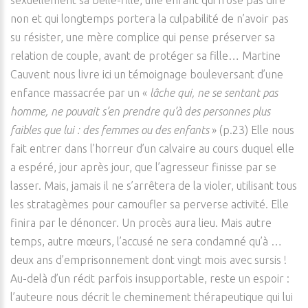
sexuellement sa belle-fille, une enfant qui n’ose pas dire
non et qui longtemps portera la culpabilité de n’avoir pas
su résister, une mère complice qui pense préserver sa
relation de couple, avant de protéger sa fille… Martine
Cauvent nous livre ici un témoignage bouleversant d’une
enfance massacrée par un «
lâche qui, ne se sentant pas
homme, ne pouvait s’en prendre qu’à des personnes plus
faibles que lui : des femmes ou des enfants
» (p.23) Elle nous
fait entrer dans l’horreur d’un calvaire au cours duquel elle
a espéré, jour après jour, que l’agresseur finisse par se
lasser. Mais, jamais il ne s’arrêtera de la violer, utilisant tous
les stratagèmes pour camoufler sa perverse activité. Elle
finira par le dénoncer. Un procès aura lieu. Mais autre
temps, autre mœurs, l’accusé ne sera condamné qu’à …
deux ans d’emprisonnement dont vingt mois avec sursis !
Au-delà d’un récit parfois insupportable, reste un espoir :
l’auteure nous décrit le cheminement thérapeutique qui lui