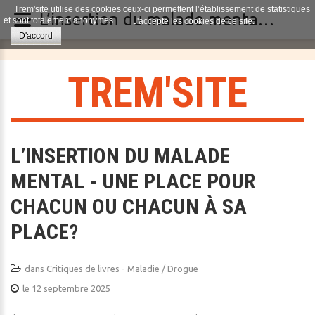
Trem'site utilise des cookies ceux-ci permettent l’établissement de statistiques
L’insertion du malade mental - Une place pour chacun ou chacun à sa place?
et sont totalement anonymes.
J'accepte les cookies de ce site.
D'accord
T
R
E
M
'
S
I
T
E
L’INSERTION DU MALADE
MENTAL - UNE PLACE POUR
CHACUN OU CHACUN À SA
PLACE?
dans
Critiques de livres - Maladie / Drogue
le 12 septembre 2025