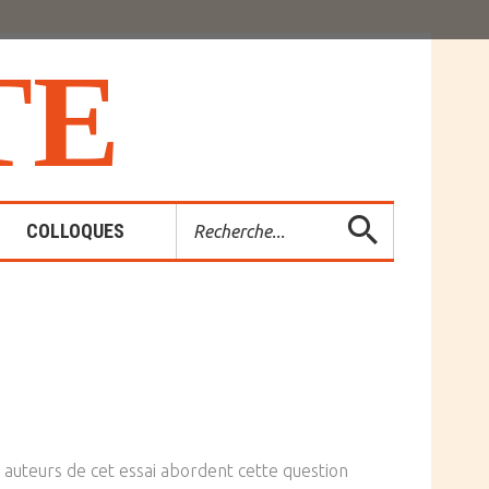
T
E
Rechercher
COLLOQUES
es-Rendus
entions
 auteurs de cet essai abordent cette question