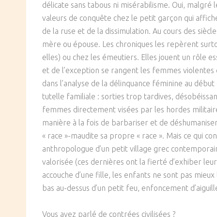
délicate sans tabous ni misérabilisme. Oui, malgré l
SOCIÉTÉ
valeurs de conquête chez le petit garçon qui affiche
de la ruse et de la dissimulation. Au cours des siè
CULTURE
mère ou épouse. Les chroniques les repèrent surtou
elles) ou chez les émeutiers. Elles jouent un rôle e
et de l’exception se rangent les femmes violentes e
dans l’analyse de la délinquance féminine au début e
tutelle familiale : sorties trop tardives, désobéis
femmes directement visées par les hordes militaire
manière à la fois de barbariser et de déshumanise
« race »-maudite sa propre « race ». Mais ce qui confi
anthropologue d’un petit village grec contemporain 
valorisée (ces dernières ont la fierté d’exhiber leur
accouche d’une fille, les enfants ne sont pas mieux
bas au-dessus d’un petit feu, enfoncement d’aiguill
Vous avez parlé de contrées civilisées ?