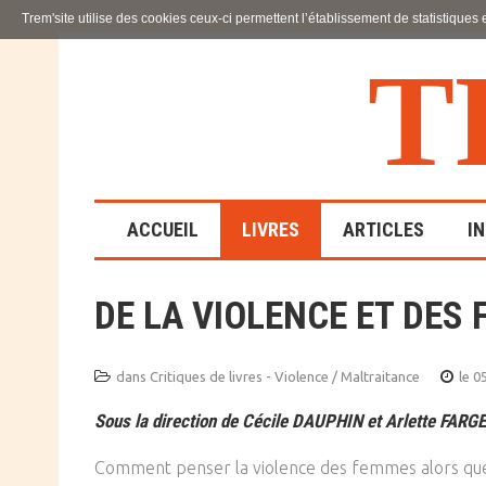
Trem'site utilise des cookies ceux-ci permettent l’établissement de statistiques
T
ACCUEIL
LIVRES
ARTICLES
I
DE LA VIOLENCE ET DES
LA FAMILLE
EN SOUFFRANCE
dans
Critiques de livres - Violence / Maltraitance
le 0
ACTION SOCIALE ET
Sous la direction de Cécile DAUPHIN et Arlette FARGE
ÉDUCATIVE
Comment penser la violence des femmes alors que ce
SCIENCES HUMAINES