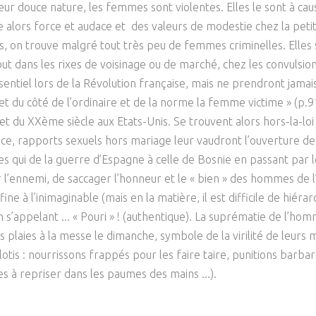
eur douce nature, les femmes sont violentes. Elles le sont à caus
Psychanalyse
Droit
Violence / Maltraitance
Protection De L'enfance
 alors force et audace et des valeurs de modestie chez la petite 
Psychiatrie
Économie / Emploi
Romans / Médias
cles, on trouve malgré tout très peu de femmes criminelles. Elle
Agression Sexuelle
Accueil – Placement
t dans les rixes de voisinage ou de marché, chez les convulsion
Psychologie
Justice
Délinquance
ssentiel lors de la Révolution française, mais ne prendront jamais
Sexualité
Politique
t du côté de l’ordinaire et de la norme la femme victime » (p.9
Banlieue
t du XXème siècle aux Etats-Unis. Se trouvent alors hors-la-loi 
Sociologie
Religion
sance, rapports sexuels hors mariage leur vaudront l’ouverture 
Scolarité
s qui de la guerre d’Espagne à celle de Bosnie en passant par l
r l’ennemi, de saccager l’honneur et le « bien » des hommes de
ne à l’inimaginable (mais en la matière, il est difficile de hiérarc
s’appelant ... « Pouri » ! (authentique). La suprématie de l’ho
s plaies à la messe le dimanche, symbole de la virilité de leurs ma
 lotis : nourrissons frappés pour les faire taire, punitions ba
es à repriser dans les paumes des mains ...).