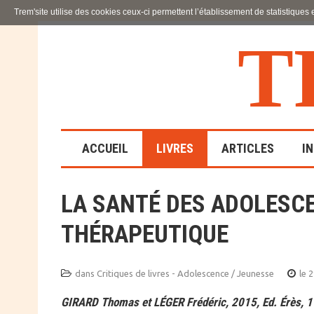
Trem'site utilise des cookies ceux-ci permettent l’établissement de statistiques
T
ACCUEIL
LIVRES
ARTICLES
I
LA SANTÉ DES ADOLESC
LA FAMILLE
THÉRAPEUTIQUE
EN SOUFFRANCE
ACTION SOCIALE ET
ÉDUCATIVE
dans
Critiques de livres - Adolescence / Jeunesse
le 
GIRARD Thomas et LÉGER Frédéric, 2015, Ed. Érès, 1
SCIENCES HUMAINES