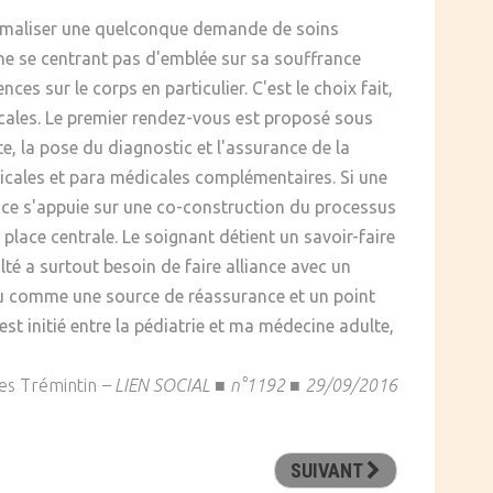
formaliser une quelconque demande de soins
 ne se centrant pas d'emblée sur sa souffrance
es sur le corps en particulier. C'est le choix fait,
locales. Le premier rendez-vous est proposé sous
te, la pose du diagnostic et l'assurance de la
dicales et para médicales complémentaires. Si une
rvice s'appuie sur une co-construction du processus
e place centrale. Le soignant détient un savoir-faire
lté a surtout besoin de faire alliance avec un
cu comme une source de réassurance et un point
st initié entre la pédiatrie et ma médecine adulte,
es Trémintin
–
LIEN SOCIAL ■ n°1192 ■ 29/09/2016
SUIVANT