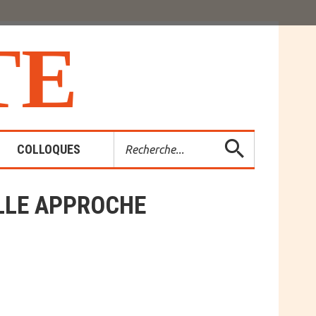
T
E
Rechercher
COLLOQUES
LLE APPROCHE
es-Rendus
entions