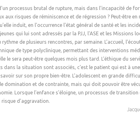
Psychanalyse
Droit
'un processus brutal de rupture, mais dans l'incapacité de 
Violence / Maltraitance
Protection De L'enfance
Psychiatrie
Économie / Emploi
Romans / Médias
ux aux risques de réminiscence et de régression ? Peut-être en
Agression Sexuelle
Accueil – Placement
 induit, en l'occurrence l'état général de santé et les incidenc
Psychologie
Justice
eunes qui lui sont adressés par la PJJ, l'ASE et les Missions 
Délinquance
Sexualité
Politique
au rythme de plusieurs rencontres, par semaine. L'accueil, l'écou
Banlieue
chnique de type polyclinique, permettant des interventions mé
Sociologie
Religion
lle le sera peut-être quelques mois plus tard. L'éthique du se
ts dans la situation sont associés, c'est le patient qui est à un
Scolarité
savoir sur son propre bien-être. L'adolescent en grande difficu
de domination et de contrainte, mais qui doit pouvoir être vé
mie. Lorsque l'enfance s'éloigne, un processus de transition e
n risque d'aggravation.
Jacqu