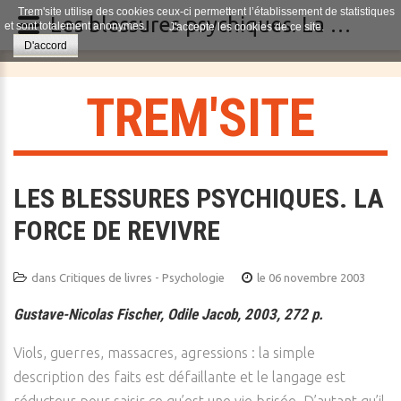
Trem'site utilise des cookies ceux-ci permettent l’établissement de statistiques
Les blessures psychiques. La force de revivre
et sont totalement anonymes.
J'accepte les cookies de ce site.
D'accord
T
R
E
M
'
S
I
T
E
LES BLESSURES PSYCHIQUES. LA
FORCE DE REVIVRE
dans
Critiques de livres - Psychologie
le 06 novembre 2003
Gustave-Nicolas Fischer, Odile Jacob, 2003, 272 p.
Viols, guerres, massacres, agressions : la simple
description des faits est défaillante et le langage est