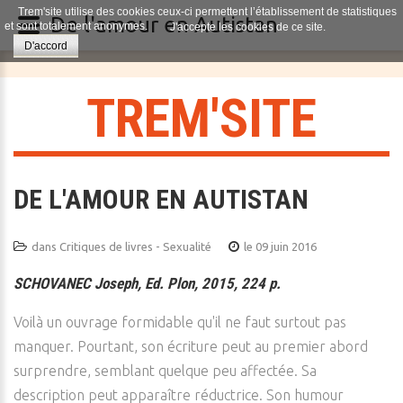
Trem'site utilise des cookies ceux-ci permettent l’établissement de statistiques
De l'amour en Autistan
et sont totalement anonymes.
J'accepte les cookies de ce site.
D'accord
T
R
E
M
'
S
I
T
E
DE L'AMOUR EN AUTISTAN
dans
Critiques de livres - Sexualité
le 09 juin 2016
SCHOVANEC Joseph, Ed.
Plon, 2015, 224 p.
Voilà un ouvrage formidable qu'il ne faut surtout pas
manquer. Pourtant, son écriture peut au premier abord
surprendre, semblant quelque peu affectée. Sa
description peut apparaître réductrice. Son humour