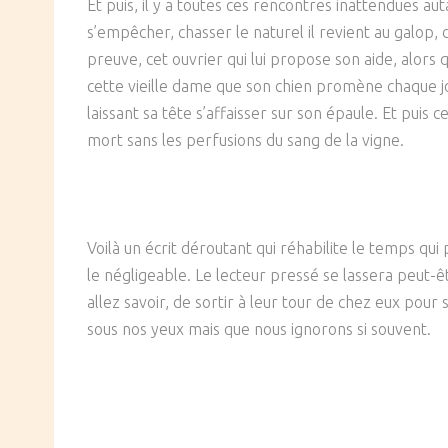
Et puis, il y a toutes ces rencontres inattendues 
s’empêcher, chasser le naturel il revient au galop, 
preuve, cet ouvrier qui lui propose son aide, alors
cette vieille dame que son chien promène chaque jou
laissant sa tête s’affaisser sur son épaule. Et puis
mort sans les perfusions du sang de la vigne.
Voilà un écrit déroutant qui réhabilite le temps qui p
le négligeable. Le lecteur pressé se lassera peut-
allez savoir, de sortir à leur tour de chez eux pour
sous nos yeux mais que nous ignorons si souvent.