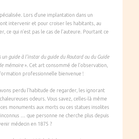
spécialisée. Lors d’une implantation dans un
nt intervenir et pour croiser les habitants, au
r, ce qui n’est pas le cas de l’auteure. Pourtant ce
as un guide à l’instar du guide du Routard ou du Guide
x de mémoire
». Cet art consommé de l’observation,
éformation professionnelle bienvenue !
 avons perdu l’habitude de regarder, les ignorant
es chaleureuses odeurs. Vous savez, celles-là même
s, ces monuments aux morts ou ces statues insolites
s inconnus … que personne ne cherche plus depuis
evenir médecin en 1875 ?