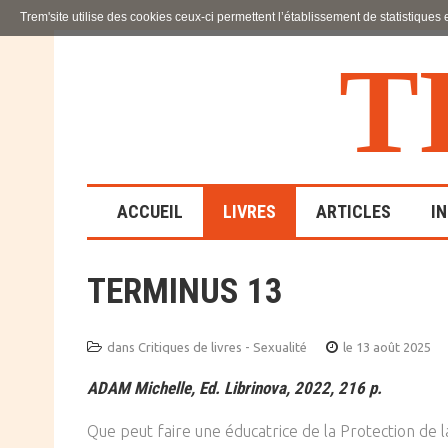
Trem'site utilise des cookies ceux-ci permettent l’établissement de statistiques
T
ACCUEIL
LIVRES
ARTICLES
I
TERMINUS 13
LA FAMILLE
EN SOUFFRANCE
dans
Critiques de livres - Sexualité
le 13 août 2025
ACTION SOCIALE ET
ADAM Michelle, Ed. Librinova, 2022, 216 p.
ÉDUCATIVE
Que peut faire une éducatrice de la Protection de l
SCIENCES HUMAINES