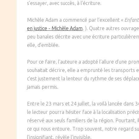
s’essayer, avec succès, à l’écriture.
SOCIÉTÉ
Michèle Adam a commencé par l’excellent «
Enfant 
CULTURE
en justice - Michèle Adam
. ). Quatre autres ouvrage
peu banales décrite avec une écriture particulièrem
elle, d’emblée.
Pour ce faire, l’auteure a adopté l’allure d’une pro
souhaitait décrire, elle a emprunté les transports 
c’est justement la lenteur du rythme de ses déplace
jamais permis.
Entre le 23 mars et 24 juillet, la voilà lancée dans 3
le lecteur pourra hésiter face à la localisation pré
réservé aux seuls familiers de la région. Pourtant,
ce qui nous entoure. Trop souvent, notre regard surv
l’insignifiant, révèle l’invisible.