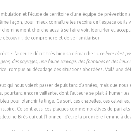
éambulation et l’étude de territoire d’une équipe de prévention 
ême façon, pour mieux connaître les recoins de l’espace où ils vo
 cheminement cherche aussi à se faire voir, identifier et accepte
 découvrir, de comprendre et de se familiariser.
récit ? L’auteure décrit très bien sa démarche : «
ce livre n’est p
s gens, des paysages, une faune sauvage, des fontaines et des lieu
atrice, rompue au décodage des situations abordées. Voilà une d
Ceux qui nous voient passer depuis tant d’années, mais que nous
dis, pourtant encore vaillante, dont l’auteure se plait à humer l
 bleu pour blanchir le linge. Ce sont ces chapelles, ces calvaire
istoire. Ce sont aussi ces plaques commémoratives de parfait
 Madeleine Brès qui eut l’honneur d’être la première femme à d