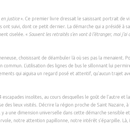
Psychanalyse
Droit
Violence / Maltraitance
Protection De L'enfance
Psychiatrie
Économie / Emploi
Romans / Médias
en justice
». Ce premier livre dressait le saisissant portrait de 
Agression Sexuelle
Accueil – Placement
s ont suivi, dont ce petit dernier. La démarche qui a présidé à s
Psychologie
Justice
Délinquance
ent ciselée. «
Souvent les retraités s’en vont à l’étranger, moi j’ai d
Sexualité
Politique
Banlieue
Sociologie
Religion
meneuse, choisissant de déambuler là où ses pas la menaient. Pour
Scolarité
en commun. L’utilisation des lignes de bus le sillonnant lui perm
ments qui aiguisa un regard posé et attentif, qu’aucun trajet a
4 escapades insolites, au cours desquelles le goût de l’autre et la
cise des lieux visités. Décrire la région proche de Saint Nazaire,
 il y a une dimension universelle dans cette démarche sensible e
ole, notre attention papillonne, notre intérêt s’éparpille. Là, M