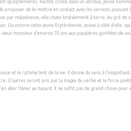
autant qu’éphémères. Rachid, croisé dans un abribus, jeune homm
de proposer de le mettre en contact avec les services pouvant l’a
 que par maladresse, elle chute brutalement à terre. Au gré de 
r. Ou encore cette jeune Erythréenne, assise à côté d’elle, qui 
 ce vieux monsieur d’environ 70 ans aux paupières gonflées de ceu
asse et le rythme lent de la vie. Il donne du sens à l’insignifiant.
être. D’autres seront pris par la magie du verbe et la force po
 s’en aller flâner au hasard. Il ne suffit pas de grand-chose pou