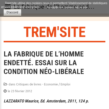
Trem'site utilise des cookies ceux-ci permettent l’établissement de statistiques
La fabrique de l’homme endetté. Essai sur la condition néo-libérale
et sont totalement anonymes.
J'accepte les cookies de ce site.
D'accord
T
R
E
M
'
S
I
T
E
LA FABRIQUE DE L’HOMME
ENDETTÉ. ESSAI SUR LA
CONDITION NÉO-LIBÉRALE
dans
Critiques de livres - Economie / Emploi
le 23 février 2012
LAZZARATO Maurice, Ed. Amsterdam, 2011, 124 p.