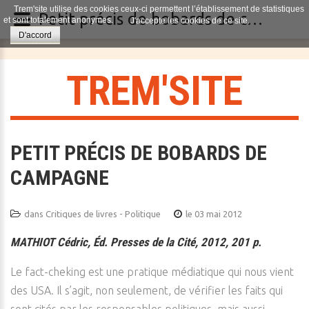
Trem'site utilise des cookies ceux-ci permettent l’établissement de statistiques
Petit précis de bobards de campagne
et sont totalement anonymes.
J'accepte les cookies de ce site.
D'accord
T
R
E
M
'
S
I
T
E
PETIT PRÉCIS DE BOBARDS DE
CAMPAGNE
dans
Critiques de livres - Politique
le 03 mai 2012
MATHIOT Cédric, Éd. Presses de la Cité, 2012, 201 p.
Le fact-cheking est une pratique médiatique qui nous vient
des USA. Il s’agit, non seulement, de vérifier les faits qui