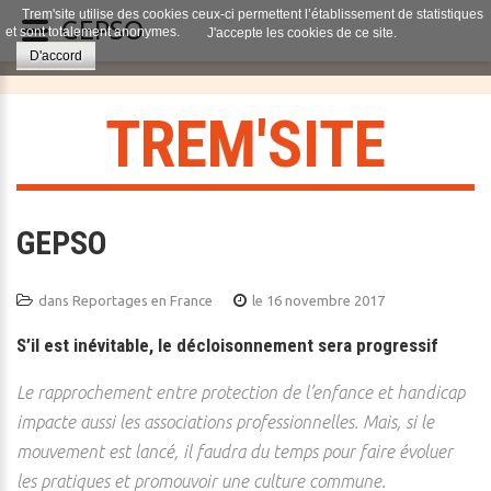
Trem'site utilise des cookies ceux-ci permettent l’établissement de statistiques
GEPSO
et sont totalement anonymes.
J'accepte les cookies de ce site.
D'accord
T
R
E
M
'
S
I
T
E
GEPSO
dans
Reportages en France
le 16 novembre 2017
S’il est inévitable, le décloisonnement sera progressif
Le rapprochement entre protection de l’enfance et handicap
impacte aussi les associations professionnelles. Mais, si le
mouvement est lancé, il faudra du temps pour faire évoluer
les pratiques et promouvoir une culture commune.