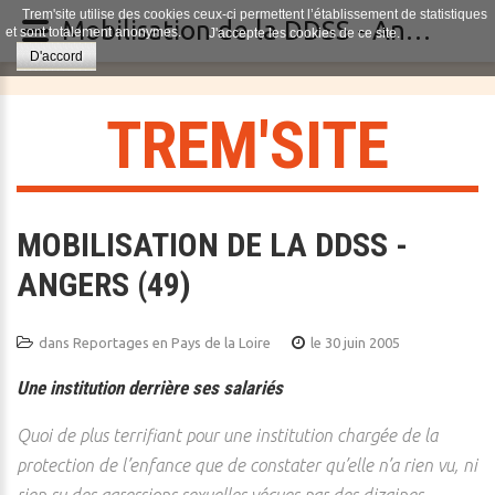
Trem'site utilise des cookies ceux-ci permettent l’établissement de statistiques
Mobilisation de la DDSS - Angers (49)
et sont totalement anonymes.
J'accepte les cookies de ce site.
D'accord
T
R
E
M
'
S
I
T
E
MOBILISATION DE LA DDSS -
ANGERS (49)
dans
Reportages en Pays de la Loire
le 30 juin 2005
Une institution derrière ses salariés
Quoi de plus terrifiant pour une institution chargée de la
protection de l’enfance que de constater qu’elle n’a rien vu, ni