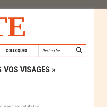
T
E
Rechercher
COLLOQUES
S VOS VISAGES »
es-Rendus
entions
xclusivement rétributive.