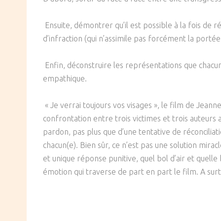
SOCIÉTÉ
Ensuite, démontrer qu’il est possible à la fois de r
CULTURE
d’infraction (qui n’assimile pas forcément la portée
Enfin, déconstruire les représentations que chacu
empathique.
« Je verrai toujours vos visages », le film de Jeann
confrontation entre trois victimes et trois auteurs
pardon, pas plus que d’une tentative de réconcilia
chacun(e). Bien sûr, ce n’est pas une solution mirac
et unique réponse punitive, quel bol d’air et quell
émotion qui traverse de part en part le film. A surt