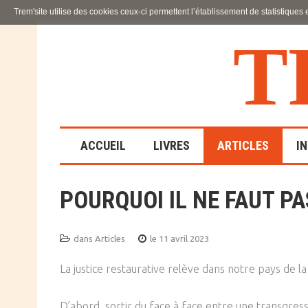
Trem'site utilise des cookies ceux-ci permettent l’établissement de statistiques
T
ACCUEIL
LIVRES
ARTICLES
I
POURQUOI IL NE FAUT PA
LA FAMILLE
EN SOUFFRANCE
dans
Articles
le 11 avril 2023
ACTION SOCIALE ET
ÉDUCATIVE
La justice restaurative relève dans notre pays de la
SCIENCES HUMAINES
D’abord, sortir du face à face entre une transgress