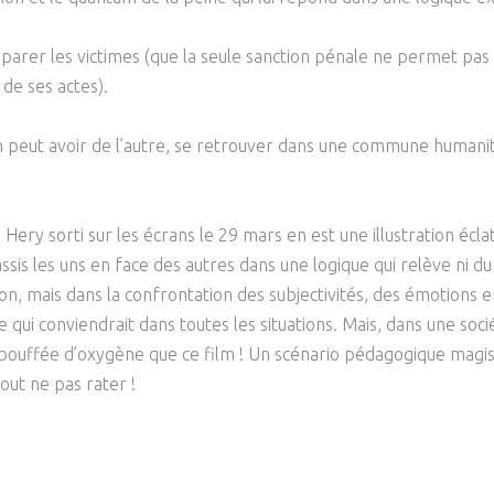
Psychanalyse
Droit
Violence / Maltraitance
Protection De L'enfance
éparer les victimes (que la seule sanction pénale ne permet pas d
Psychiatrie
Économie / Emploi
Romans / Médias
Agression Sexuelle
Accueil – Placement
 de ses actes).
Psychologie
Justice
Délinquance
n peut avoir de l’autre, se retrouver dans une commune humani
Sexualité
Politique
Banlieue
Sociologie
Religion
e Hery sorti sur les écrans le 29 mars en est une illustration écl
Scolarité
 assis les uns en face des autres dans une logique qui relève n
tion, mais dans la confrontation des subjectivités, des émotions
le qui conviendrait dans toutes les situations. Mais, dans une soc
e bouffée d’oxygène que ce film ! Un scénario pédagogique magis
out ne pas rater !