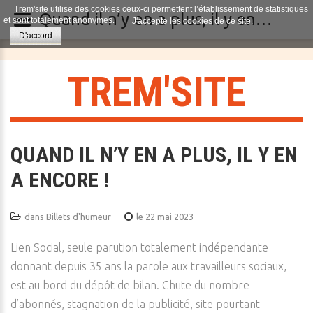
Trem'site utilise des cookies ceux-ci permettent l’établissement de statistiques
Quand il n’y en a plus, il y en a encore !
et sont totalement anonymes.
J'accepte les cookies de ce site.
D'accord
T
R
E
M
'
S
I
T
E
QUAND IL N’Y EN A PLUS, IL Y EN
A ENCORE !
dans
Billets d'humeur
le 22 mai 2023
Lien Social, seule parution totalement indépendante
donnant depuis 35 ans la parole aux travailleurs sociaux,
est au bord du dépôt de bilan. Chute du nombre
d’abonnés, stagnation de la publicité, site pourtant