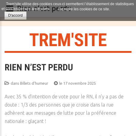
Trem'site utilise des cookies ceux-ci permettent l’établissement de statistiques
Rien n’est perdu
et sont totalement anonymes.
J'accepte les cookies de ce site.
D'accord
T
R
E
M
'
S
I
T
E
RIEN N’EST PERDU
dans
Billets d'humeur
le 17 novembre 2025
Avec 35 % d’intention de vote pour le RN, il n’y a pas de
doute : 1/3 des personnes que je croise dans la rue
adhèrent aux messages de lutte pour la préférence
nationale : glaçant !