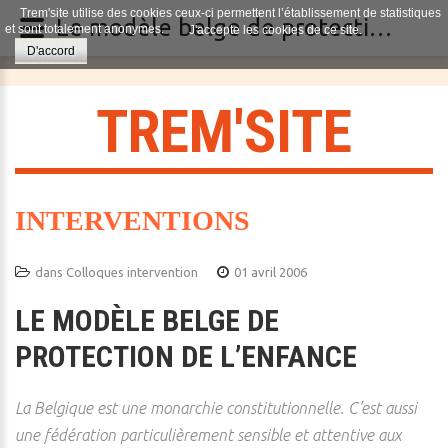
Trem'site utilise des cookies ceux-ci permettent l’établissement de statistiques
Le modèle belge de protection de l’enfance
et sont totalement anonymes.
J'accepte les cookies de ce site.
D'accord
T
R
E
M
'
S
I
T
E
INTERVENTIONS
dans
Colloques intervention
01 avril 2006
LE MODÈLE BELGE DE
PROTECTION DE L’ENFANCE
La Belgique est une monarchie constitutionnelle. C’est aussi
une fédération particulièrement sensible et attentive aux