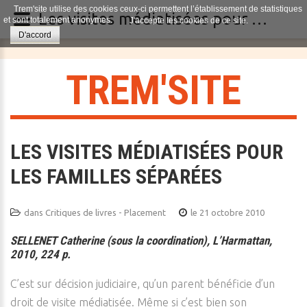
Trem'site utilise des cookies ceux-ci permettent l’établissement de statistiques
Les visites médiatisées pour les familles séparées
et sont totalement anonymes.
J'accepte les cookies de ce site.
D'accord
T
R
E
M
'
S
I
T
E
LES VISITES MÉDIATISÉES POUR
LES FAMILLES SÉPARÉES
dans
Critiques de livres - Placement
le 21 octobre 2010
SELLENET Catherine (sous la coordination), L’Harmattan,
2010, 224 p.
C’est sur décision judiciaire, qu’un parent bénéficie d’un
droit de visite médiatisée. Même si c’est bien son