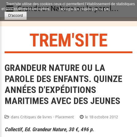
Trem'site utilise des cookies ceux-ci permettent l’établissement de statistiques
Grandeur Nature ou la parole des enfants. Quinze années d’expéditions maritimes avec des jeunes
et sont totalement anonymes.
J'accepte les cookies de ce site.
D'accord
T
R
E
M
'
S
I
T
E
GRANDEUR NATURE OU LA
PAROLE DES ENFANTS. QUINZE
ANNÉES D’EXPÉDITIONS
MARITIMES AVEC DES JEUNES
dans
Critiques de livres - Placement
le 18 octobre 2012
Collectif, Ed. Grandeur Nature, 30 €, 496 p.