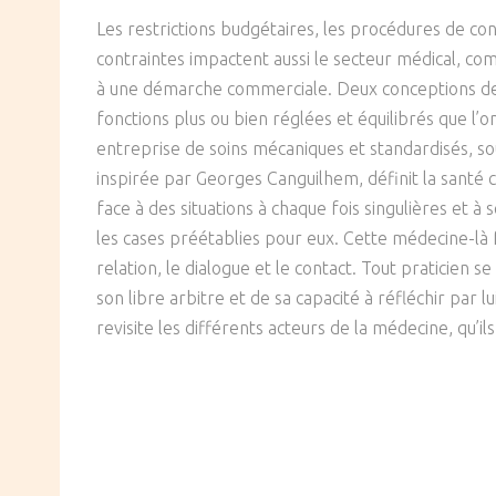
SOCIÉTÉ
Les restrictions budgétaires, les procédures de con
contraintes impactent aussi le secteur médical, c
CULTURE
à une démarche commerciale. Deux conceptions de l
fonctions plus ou bien réglées et équilibrés que l’
entreprise de soins mécaniques et standardisés, soum
inspirée par Georges Canguilhem, définit la santé co
face à des situations à chaque fois singulières et 
les cases préétablies pour eux. Cette médecine-là f
relation, le dialogue et le contact. Tout praticien se 
son libre arbitre et de sa capacité à réfléchir par l
revisite les différents acteurs de la médecine, qu’il