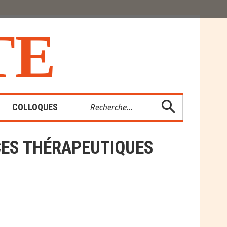
T
E
Rechercher
COLLOQUES
CES THÉRAPEUTIQUES
es-Rendus
entions