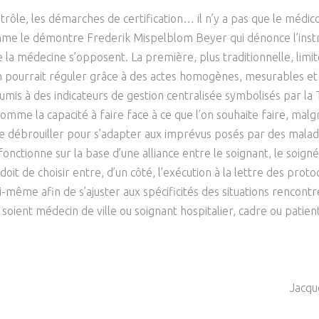
Psychanalyse
Droit
trôle, les démarches de certification… il n’y a pas que le médi
Violence / Maltraitance
Protection De L'enfance
Psychiatrie
Économie / Emploi
Romans / Médias
omme le démontre Frederik Mispelblom Beyer qui dénonce l’instr
Agression Sexuelle
Accueil – Placement
a médecine s’opposent. La première, plus traditionnelle, limit
Psychologie
Justice
on pourrait réguler grâce à des actes homogènes, mesurables et q
Délinquance
Sexualité
Politique
is à des indicateurs de gestion centralisée symbolisés par la T2A
Banlieue
mme la capacité à faire face à ce que l’on souhaite faire, malgré
Sociologie
Religion
à se débrouiller pour s’adapter aux imprévus posés par des malad
onctionne sur la base d’une alliance entre le soignant, le soigné
Scolarité
doit de choisir entre, d’un côté, l’exécution à la lettre des protoco
ui-même afin de s’ajuster aux spécificités des situations rencontr
s soient médecin de ville ou soignant hospitalier, cadre ou patien
Jacqu