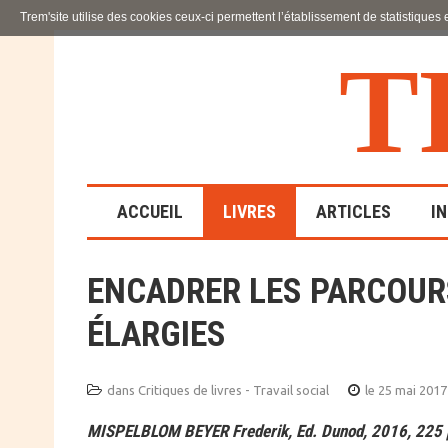
Trem'site utilise des cookies ceux-ci permettent l’établissement de statistiques
T
ACCUEIL
LIVRES
ARTICLES
I
ENCADRER LES PARCOURS
LA FAMILLE
ÉLARGIES
EN SOUFFRANCE
ACTION SOCIALE ET
ÉDUCATIVE
dans
Critiques de livres - Travail social
le 25 mai 2017
MISPELBLOM BEYER Frederik, Ed. Dunod, 2016, 225 
SCIENCES HUMAINES