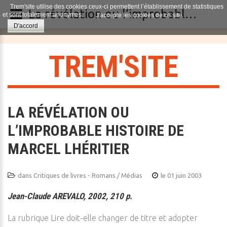
Trem'site utilise des cookies ceux-ci permettent l’établissement de statistiques
La révélation ou l’improbable histoire de Marcel Lhéritier
et sont totalement anonymes.
J'accepte les cookies de ce site.
D'accord
T
R
E
M
'
S
I
T
E
LA RÉVÉLATION OU
L’IMPROBABLE HISTOIRE DE
MARCEL LHÉRITIER
dans
Critiques de livres - Romans / Médias
le 01 juin 2003
Jean-Claude AREVALO, 2002, 210 p.
La rubrique Lire doit-elle changer de titre et adopter