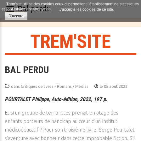
Trem'site utilise des cookies ceux-ci permettent l’établissement de statistiques
Bal perdu
et sont totalement anonymes.
J'accepte les cookies de ce site.
D'accord
T
R
E
M
'
S
I
T
E
BAL PERDU
dans
Critiques de livres - Romans / Médias
le 05 août 2022
POURTALET Philippe, Auto-édition, 2022, 197 p.
Et si un groupe de terroristes prenait en otage des
enfants porteurs de handicap au cœur d’un Institut
médicoéducatif ? Pour son troisième livre, Serge Pourtalet
s’aventure avec bonheur dans cette improbable fiction. S’il