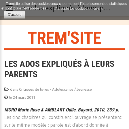
Trem'site utilise des cookies ceux-ci permettent l’établissement de statistiques
Les ados expliqués à leurs parents
et sont totalement anonymes.
J'accepte les cookies de ce site.
D'accord
T
R
E
M
'
S
I
T
E
LES ADOS EXPLIQUÉS À LEURS
PARENTS
dans
Critiques de livres - Adolescence / Jeunesse
le 24 mars 2011
MORO Marie Rose & AMBLART Odile, Bayard, 2010, 239 p.
Les cinq chapitres qui constituent l’ouvrage se présentent
sur le même modèle : parole est d’abord donnée à