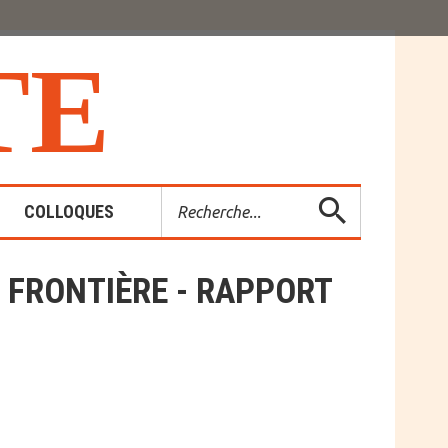
T
E
Rechercher
COLLOQUES
S FRONTIÈRE - RAPPORT
es-Rendus
entions