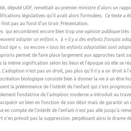
Psychanalyse
Droit
éi, député UDF, remettait au premier ministre d’alors un rappor
Violence / Maltraitance
Protection De L'enfance
Psychiatrie
Économie / Emploi
Romans / Médias
fications législatives qu’il avait alors formulées. Ce texte a é
Agression Sexuelle
Accueil – Placement
finit pas au fond d’un tiroir. Présentation.
Psychologie
Justice
 qui encombrent encore bien trop une opinion publique très sen
Délinquance
Sexualité
Politique
s peuvent adopter un enfant »
, à
« il y a des enfants français ado
Banlieue
tout âge »
, ou encore
« tous les enfants adoptables sont adopt
Sociologie
Religion
s aprioris permet de faire place largement aux approches tant 
s la même signification selon les lieux et l’époque où elle se réa
Scolarité
L’adoption n’est pas un droit, pas plus qu’il n’y a un droit à l
rocréation biologique consiste bien à donner la vie à un être hu
quent la prééminence de l’intérêt de l’enfant qui s’est progre
ritablement fondatrice de l’adoption moderne a introduit au trav
 d’acquérir un bien en fonction de son désir mais de garantir u
ise en compte de l’intérêt de l’enfant n’est pas allé jusqu’à re
t n’en prévoit pas la suppression, perpétuant ainsi le drame de