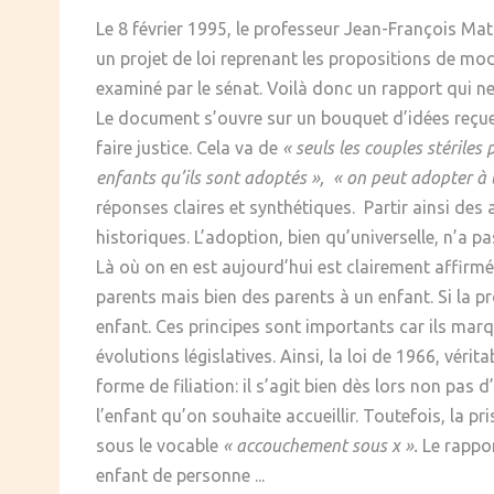
SOCIÉTÉ
Le 8 février 1995, le professeur Jean-François Matt
un projet de loi reprenant les propositions de modi
CULTURE
examiné par le sénat. Voilà donc un rapport qui ne 
Le document s’ouvre sur un bouquet d’idées reçues
faire justice. Cela va de
« seuls les couples stérile
enfants qu’ils sont adoptés », « on peut adopter à 
réponses claires et synthétiques. Partir ainsi de
historiques. L’adoption, bien qu’universelle, n’a pa
Là où on en est aujourd’hui est clairement affirmé. 
parents mais bien des parents à un enfant. Si la p
enfant. Ces principes sont importants car ils mar
évolutions législatives. Ainsi, la loi de 1966, vé
forme de filiation: il s’agit bien dès lors non pas
l’enfant qu’on souhaite accueillir. Toutefois, la pr
sous le vocable
« accouchement sous x ».
Le rappor
enfant de personne ...