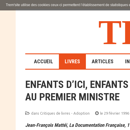
Trem'site utilise des cookies ceux-ci permettent l’établissement de statistiques
T
ACCUEIL
LIVRES
ARTICLES
I
ENFANTS D’ICI, ENFANTS
LA FAMILLE
AU PREMIER MINISTRE
EN SOUFFRANCE
ACTION SOCIALE ET
ÉDUCATIVE
dans
Critiques de livres - Adoption
le 29 février 1996
Jean-François Mattéi, La Documentation Française, 
SCIENCES HUMAINES