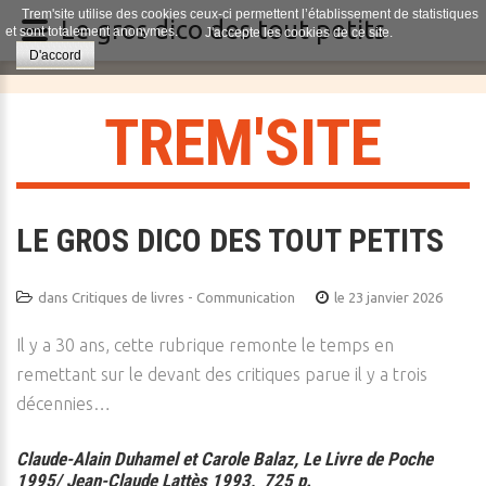
Trem'site utilise des cookies ceux-ci permettent l’établissement de statistiques
Le gros dico des tout petits
et sont totalement anonymes.
J'accepte les cookies de ce site.
D'accord
T
R
E
M
'
S
I
T
E
LE GROS DICO DES TOUT PETITS
dans
Critiques de livres - Communication
le 23 janvier 2026
Il y a 30 ans, cette rubrique remonte le temps en
remettant sur le devant des critiques parue il y a trois
décennies…
Claude-Alain Duhamel et Carole Balaz, Le Livre de Poche
1995/ Jean-Claude Lattès 1993, 725 p.