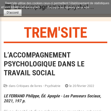
Trem'site utilise des cookies ceux-ci permettent l’établissement de statistiques
L’accompagnement psychologique dans le travail social
et sont totalement anonymes.
J'accepte les cookies de ce site.
D'accord
T
R
E
M
'
S
I
T
E
L’ACCOMPAGNEMENT
PSYCHOLOGIQUE DANS LE
TRAVAIL SOCIAL
dans
Critiques de livres - Psychiatrie
le 20 février 2022
LE FERRAND Philippe, Éd. Apogée - Les Panseurs Sociaux,
2021, 197 p.