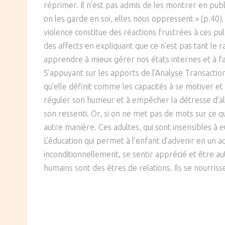
réprimer. Il n’est pas admis de les montrer en pub
SOCIÉTÉ
on les garde en soi, elles nous oppressent » (p.40).
violence constitue des réactions frustrées à ces pu
CULTURE
des affects en expliquant que ce n’est pas tant le
apprendre à mieux gérer nos états internes et à fai
S’appuyant sur les apports de l’Analyse Transaction
qu’elle définit comme les capacités à se motiver et 
réguler son humeur et à empêcher la détresse d’al
son ressenti. Or, si on ne met pas de mots sur ce q
autre manière. Ces adultes, qui sont insensibles à 
L’éducation qui permet à l’enfant d’advenir en un ad
inconditionnellement, se sentir apprécié et être au
humains sont des êtres de relations. Ils se nourriss