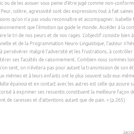
lic ou de les avouer sous peine d’être jugé comme non-conforme.
Psychanalyse
Droit
Violence / Maltraitance
Protection De L'enfance
 Peur, colère, agressivité sont des expressions tout à fait saines
Psychiatrie
Économie / Emploi
Romans / Médias
lsions qu’on n’a pas voulu reconnaître et accompagner. Isabelle F
Agression Sexuelle
Accueil – Placement
 raisonnement que l’émotion qui guide le monde. Accéder à la c
Psychologie
Justice
Délinquance
re le tri de nos peurs et de nos rages. L’objectif consiste bien
Sexualité
Politique
nelle et de la Programmation Neuro-Linguistique, l’auteur n’hési
Banlieue
à persévérer malgré l’adversité et les frustrations, à contrôler s
Sociologie
Religion
térer ses facultés de raisonnement. Combien nous sommes loin d
Scolarité
u’on sent, on n’évitera pas pour autant la transmission de son é
eux-mêmes et à leurs enfants ont le plus souvent subi eux-mêmes
ulte épanoui et en contact avec les autres est celle qui assure sa
torisé à exprimer ses ressentis constituent la meilleure façon d
ent de caresses et d’attentions autant que de pain. » (p.265)
Jacq