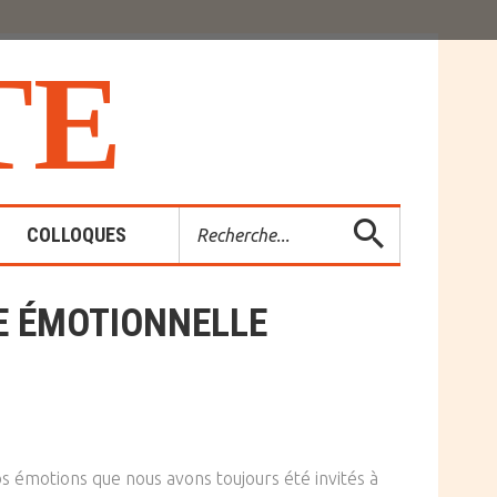
T
E
Rechercher
COLLOQUES
RE ÉMOTIONNELLE
es-Rendus
entions
nos émotions que nous avons toujours été invités à