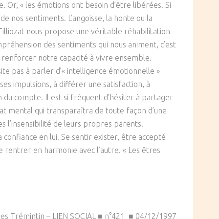
 Or, « les émotions ont besoin d’être libérées. Si
 de nos sentiments. L’angoisse, la honte ou la
illiozat nous propose une véritable réhabilitation
ompréhension des sentiments qui nous animent, c’est
 à renforcer notre capacité à vivre ensemble.
te pas à parler d’« intelligence émotionnelle »
es impulsions, à différer une satisfaction, à
u compte. Il est si fréquent d’hésiter à partager
tat mental qui transparaîtra de toute façon d’une
 l’insensibilité de leurs propres parents.
 confiance en lui. Se sentir exister, être accepté
e rentrer en harmonie avec l’autre. « Les êtres
ues Trémintin – LIEN SOCIAL ■ n°421 ■ 04/12/1997