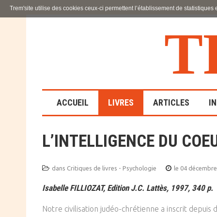
Trem'site utilise des cookies ceux-ci permettent l’établissement de statistiques
T
ACCUEIL
LIVRES
ARTICLES
I
L’INTELLIGENCE DU CO
LA FAMILLE
EN SOUFFRANCE
dans
Critiques de livres - Psychologie
le 04 décembre
ACTION SOCIALE ET
Isabelle FILLIOZAT, Edition J.C. Lattès, 1997, 340 p.
ÉDUCATIVE
Notre civilisation judéo-chrétienne a inscrit depuis
SCIENCES HUMAINES