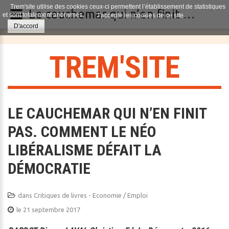
Trem'site utilise des cookies ceux-ci permettent l’établissement de statistiques
Le cauchemar qui n’en finit pas. Comment le néo libéralisme défait la démocratie
et sont totalement anonymes.
J'accepte les cookies de ce site.
D'accord
T
R
E
M
'
S
I
T
E
LE CAUCHEMAR QUI N’EN FINIT
PAS. COMMENT LE NÉO
LIBÉRALISME DÉFAIT LA
DÉMOCRATIE
dans
Critiques de livres - Economie / Emploi
le 21 septembre 2017