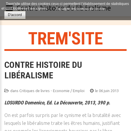
Trem'site utilise des cookies ceux-ci permettent l’établissement de statistiques
Contre histoire du libéralisme
et sont totalement anonymes.
J'accepte les cookies de ce site.
D'accord
T
R
E
M
'
S
I
T
E
CONTRE HISTOIRE DU
LIBÉRALISME
dans
Critiques de livres - Economie / Emploi
le 06 juin 2013
LOSURDO Domenico, Ed. La Découverte, 2013, 390 p.
On est parfois surpris par le cynisme et la brutalité avec
lesquels le libéralisme traite les êtres humains, justifiant