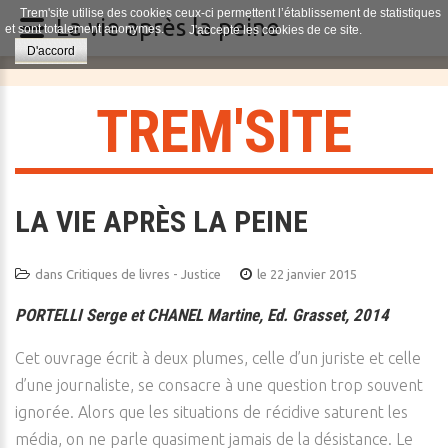
Trem'site utilise des cookies ceux-ci permettent l’établissement de statistiques
La vie après la peine
et sont totalement anonymes.
J'accepte les cookies de ce site.
D'accord
T
R
E
M
'
S
I
T
E
LA VIE APRÈS LA PEINE
dans
Critiques de livres - Justice
le 22 janvier 2015
PORTELLI Serge et CHANEL Martine, Ed. Grasset, 2014
Cet ouvrage écrit à deux plumes, celle d’un juriste et celle
d’une journaliste, se consacre à une question trop souvent
ignorée. Alors que les situations de récidive saturent les
média, on ne parle quasiment jamais de la désistance. Le