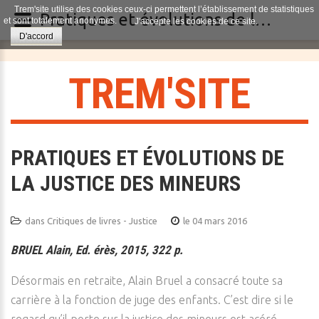
Trem'site utilise des cookies ceux-ci permettent l’établissement de statistiques
Pratiques et évolutions de la justice des mineurs
et sont totalement anonymes.
J'accepte les cookies de ce site.
D'accord
T
R
E
M
'
S
I
T
E
PRATIQUES ET ÉVOLUTIONS DE
LA JUSTICE DES MINEURS
dans
Critiques de livres - Justice
le 04 mars 2016
BRUEL Alain, Ed. érès, 2015, 322 p.
Désormais en retraite, Alain Bruel a consacré toute sa
carrière à la fonction de juge des enfants. C’est dire si le