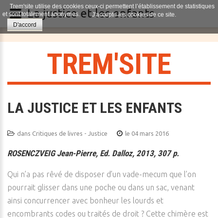
Trem'site utilise des cookies ceux-ci permettent l’établissement de statistiques
La justice et les enfants
et sont totalement anonymes.
J'accepte les cookies de ce site.
D'accord
T
R
E
M
'
S
I
T
E
LA JUSTICE ET LES ENFANTS
dans
Critiques de livres - Justice
le 04 mars 2016
ROSENCZVEIG Jean-Pierre, Ed. Dalloz, 2013, 307 p.
Qui n’a pas rêvé de disposer d’un vade-mecum que l’on
pourrait glisser dans une poche ou dans un sac, venant
ainsi concurrencer avec bonheur les lourds et
encombrants codes ou traités de droit ? Cette chimère est