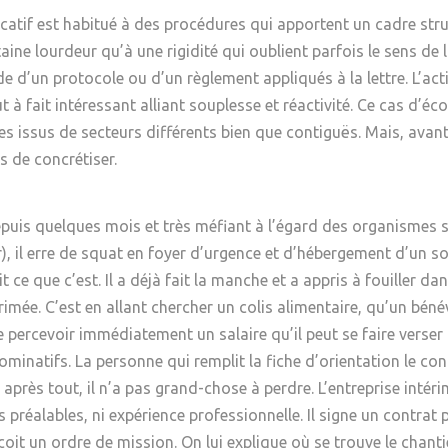
Psychanalyse
Droit
ucatif est habitué à des procédures qui apportent un cadre str
Violence / Maltraitance
Protection De L'enfance
aine lourdeur qu’à une rigidité qui oublient parfois le sens de
Psychiatrie
Économie / Emploi
Romans / Médias
Agression Sexuelle
Accueil – Placement
de d’un protocole ou d’un règlement appliqués à la lettre. L’act
Psychologie
Justice
à fait intéressant alliant souplesse et réactivité. Ce cas d’éc
Délinquance
s issus de secteurs différents bien que contiguës. Mais, avant
Sexualité
Politique
Banlieue
s de concrétiser.
Sociologie
Religion
Scolarité
puis quelques mois et très méfiant à l’égard des organismes soc
), il erre de squat en foyer d’urgence et d’hébergement d’un s
it ce que c’est. Il a déjà fait la manche et a appris à fouiller
rimée. C’est en allant chercher un colis alimentaire, qu’un bénévo
de percevoir immédiatement un salaire qu’il peut se faire verser d
tifs. La personne qui remplit la fiche d’orientation le concer
t : après tout, il n’a pas grand-chose à perdre. L’entreprise inté
 préalables, ni expérience professionnelle. Il signe un contrat
eçoit un ordre de mission. On lui explique où se trouve le chan