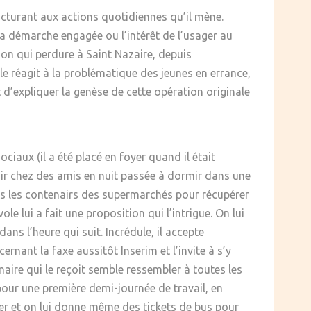
ucturant aux actions quotidiennes qu’il mène.
 la démarche engagée ou l’intérêt de l’usager au
ion qui perdure à Saint Nazaire, depuis
ole réagit à la problématique des jeunes en errance,
 d’expliquer la genèse de cette opération originale
iaux (il a été placé en foyer quand il était
oir chez des amis en nuit passée à dormir dans une
 dans les contenairs des supermarchés pour récupérer
le lui a fait une proposition qui l’intrigue. On lui
ans l’heure qui suit. Incrédule, il accepte
nant la faxe aussitôt Inserim et l’invite à s’y
rimaire qui le reçoit semble ressembler à toutes les
 pour une première demi-journée de travail, en
tier et on lui donne même des tickets de bus pour