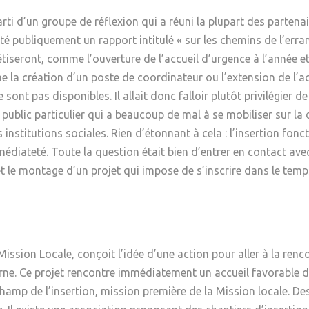
rti d’un groupe de réflexion qui a réuni la plupart des partena
té publiquement un rapport intitulé « sur les chemins de l’err
étiseront, comme l’ouverture de l’accueil d’urgence à l’année e
me la création d’un poste de coordinateur ou l’extension de l’act
nt pas disponibles. Il allait donc falloir plutôt privilégier de 
ublic particulier qui a beaucoup de mal à se mobiliser sur la 
 institutions sociales. Rien d’étonnant à cela : l’insertion fo
mmédiateté. Toute la question était bien d’entrer en contact ave
t le montage d’un projet qui impose de s’inscrire dans le temps. 
ission Locale, conçoit l’idée d’une action pour aller à la renco
urne. Ce projet rencontre immédiatement un accueil favorable d
e champ de l’insertion, mission première de la Mission locale. D