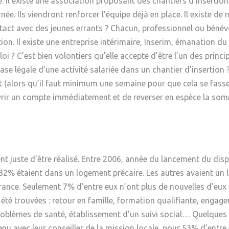
ite. Il existe une association proposant des chantiers d’insert
ée. Ils viendront renforcer l’équipe déjà en place. Il existe d
tact avec des jeunes errants ? Chacun, professionnel ou bénévol
tion. Il existe une entreprise intérimaire, Inserim, émanation d
i ? C’est bien volontiers qu’elle accepte d’être l’un des princi
base légale d’une activité salariée dans un chantier d’insertio
 (alors qu’il faut minimum une semaine pour que cela se fasse)
vrir un compte immédiatement et de reverser en espèce la somme
ient juste d’être réalisé. Entre 2006, année du lancement du dis
32% étaient dans un logement précaire. Les autres avaient un 
errance. Seulement 7% d’entre eux n’ont plus de nouvelles d’eux 
 été trouvées : retour en famille, formation qualifiante, engag
oblèmes de santé, établissement d’un suivi social… Quelques 
enu avec leur conseiller de la mission locale, pour 53% d’entre