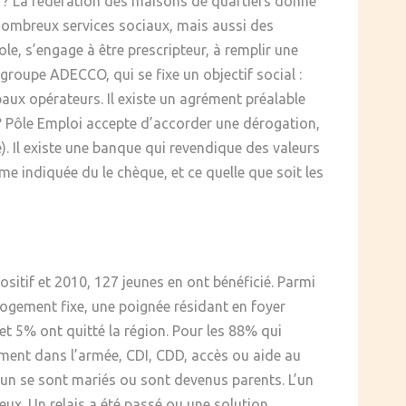
ion ? La fédération des maisons de quartiers donne
e nombreux services sociaux, mais aussi des
e, s’engage à être prescripteur, à remplir une
u groupe ADECCO, qui se fixe un objectif social :
paux opérateurs. Il existe un agrément préalable
n ? Pôle Emploi accepte d’accorder une dérogation,
. Il existe une banque qui revendique des valeurs
 indiquée du le chèque, et ce quelle que soit les
positif et 2010, 127 jeunes en ont bénéficié. Parmi
logement fixe, une poignée résidant en foyer
et 5% ont quitté la région. Pour les 88% qui
ement dans l’armée, CDI, CDD, accès ou aide au
un se sont mariés ou sont devenus parents. L’un
 eux. Un relais a été passé ou une solution