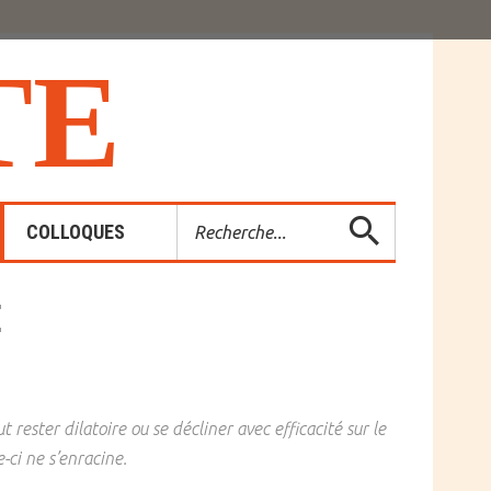
T
E
Rechercher
COLLOQUES
E
es-Rendus
entions
 rester dilatoire ou se décliner avec efficacité sur le
-ci ne s’enracine.