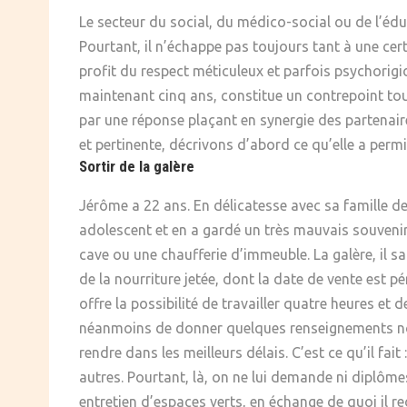
Le secteur du social, du médico-social ou de l’éd
SOCIÉTÉ
Pourtant, il n’échappe pas toujours tant à une cert
CULTURE
profit du respect méticuleux et parfois psychorigi
maintenant cinq ans, constitue un contrepoint tout 
par une réponse plaçant en synergie des partenaire
et pertinente, décrivons d’abord ce qu’elle a permi
Sortir de la galère
Jérôme a 22 ans. En délicatesse avec sa famille de
adolescent et en a gardé un très mauvais souvenir
cave ou une chaufferie d’immeuble. La galère, il sa
de la nourriture jetée, dont la date de vente est pé
offre la possibilité de travailler quatre heures et 
néanmoins de donner quelques renseignements nomina
rendre dans les meilleurs délais. C’est ce qu’il fai
autres. Pourtant, là, on ne lui demande ni diplômes
entretien d’espaces verts, en échange de quoi il r