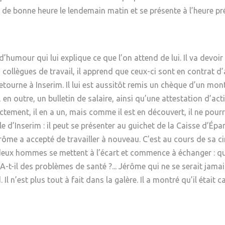
 de bonne heure le lendemain matin et se présente à l’heure pré
in d’humour qui lui explique ce que l’on attend de lui. Il va devo
collègues de travail, il apprend que ceux-ci sont en contrat d’
 retourne à Inserim. Il lui est aussitôt remis un chèque d’un 
, en outre, un bulletin de salaire, ainsi qu’une attestation d’ac
ement, il en a un, mais comme il est en découvert, il ne pourra 
 d’Inserim : il peut se présenter au guichet de la Caisse d’Épa
rôme a accepté de travailler à nouveau. C’est au cours de sa cin
s deux hommes se mettent à l’écart et commence à échanger : qu’a
-t-il des problèmes de santé ?... Jérôme qui ne se serait jama
l n’est plus tout à fait dans la galère. Il a montré qu’il était ca