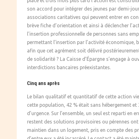
place et trois mois plus tard l’action est constru
son accord pour intégrer des jeunes par demi-journ
associations caritatives qui peuvent entrer en con
brève fiche d’orientation et ainsi à déclencher l’ac
l'insertion professionnelle de personnes sans emplo
permettant l’insertion par l’activité économique, 
afin que cet agrément soit délivré postérieurement
de solidarité ? La Caisse d’Épargne s’engage à ou
interdictions bancaires préexistantes.
Cinq ans après
Le bilan qualitatif et quantitatif de cette action v
cette population, 42 % était sans hébergement et 
d’urgence. Sur l’ensemble, un seul est reparti en 
restent des solutions provisoires ou pérennes ont
maintien dans un logement, pris en compte des pr
d’entre eux a été incarcéré. Le contact a été maint