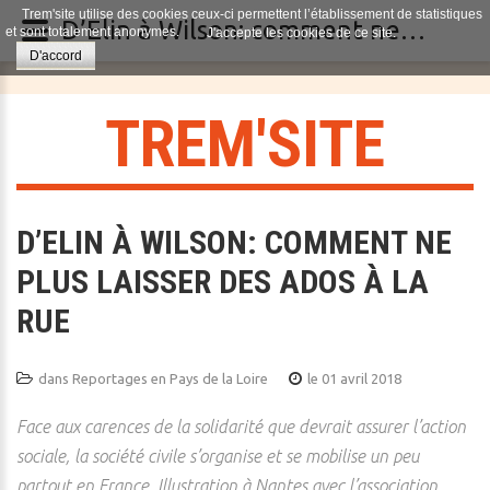
Trem'site utilise des cookies ceux-ci permettent l’établissement de statistiques
D’Elin à Wilson: comment ne plus laisser des ados à la rue
et sont totalement anonymes.
J'accepte les cookies de ce site.
D'accord
T
R
E
M
'
S
I
T
E
D’ELIN À WILSON: COMMENT NE
PLUS LAISSER DES ADOS À LA
RUE
dans
Reportages en Pays de la Loire
le 01 avril 2018
Face aux carences de la solidarité que devrait assurer l’action
sociale, la société civile s’organise et se mobilise un peu
partout en France. Illustration à Nantes avec l’association