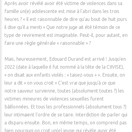
Après avoir révélé avoir été victime de violences dans sa
famille un(e) adolescente est mise à l’abri dans les trois
heures ? « Il est raisonnable de dire qu’au bout de huit jours
il dise qu’il a menti » Que notre juge ait été témoin de ce
type de revirement est imaginable. Peut-il, pour autant, en
faire une règle générale « raisonnable » ?
Mais, heureusement, Edouard Durand est arrivé ! Jusqu’en
2022 (date à laquelle il fut nommé à la tête de la CIIVISE),
« on disait aux enfants violés : « taisez-vous » ». Ensuite, on
leur a dit « on vous croit » C’est vrai que jusqu’à ce que
notre sauveur survienne, toutes (absolument toutes ?) les
victimes mineures de violences sexuelles furent
bâillonnées. Et tous les professionnels (absolument tous ?)
leur intimaient l’ordre de se taire. Interdiction de parler qui
a disparu ensuite. Bon, en même temps, on comprend pas
bien pourquoi on croit un(e) jeune qui révèle avoir été