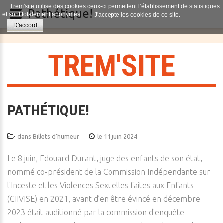
Trem'site utilise des cookies ceux-ci permettent l’établissement de statistiques
Pathétique!
et sont totalement anonymes.
J'accepte les cookies de ce site.
D'accord
T
R
E
M
'
S
I
T
E
PATHÉTIQUE!
dans
Billets d'humeur
le 11 juin 2024
Le 8 juin, Edouard Durant, juge des enfants de son état,
nommé co-président de la Commission Indépendante sur
l'Inceste et les Violences Sexuelles faites aux Enfants
(CIIVISE) en 2021, avant d’en être évincé en décembre
2023 était auditionné par la commission d'enquête