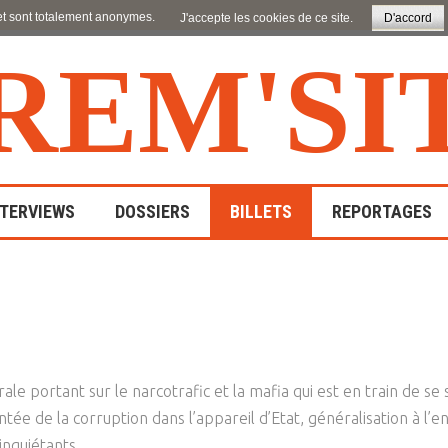
 et sont totalement anonymes.
J'accepte les cookies de ce site.
D'accord
R
E
M
'
S
I
NTERVIEWS
DOSSIERS
BILLETS
REPORTAGES
Parents / Familles
En Pays De Loire
Compt
Enfance
Discrimination / Exclusion
En Bretagne
Interv
Adolescence / Jeunesse
Migrants
Travail Social
En France
rale portant sur le narcotrafic et la mafia qui est en train de 
Adoption
Handicap
Assistance Sociale
A L'étranger
Communication
tée de la corruption dans l’appareil d’Etat, généralisation à l
Maladie / Drogue
Education Spécialisée
inquiétants.