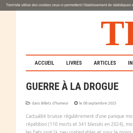
Trem'site utilise des cookies ceux-ci permettent l’établissement de statistiques
T
ACCUEIL
LIVRES
ARTICLES
I
GUERRE À LA DROGUE
LA FAMILLE
EN SOUFFRANCE
dans
Billets d'humeur
le 08 septembre 2025
ACTION SOCIALE ET
ÉDUCATIVE
L’actualité bruisse régulièrement d’une panique mo
répétition (110 morts et 341 blessés en 2024), mon
SCIENCES HUMAINES
les faits sont là, peu contestables et pour le moins 