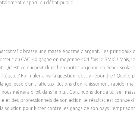
 totalement disparu du débat public.
e narcotrafic brasse une masse énorme d’argent. Les principaux ch
cteur du CAC-40 gagne en moyenne 404 fois le SMIC ! Mais, les 
pent. Qu’est-ce qui peut donc ben inciter un jeune en échec scola
illégale ? Formuler ainsi la question, c’est y répondre ! Quelle
ngereuse d’un trafic aux illusions d’enrichissement rapide, mais
 nous mènera droit dans le mur. Continuons donc à utiliser mass
ale et des professionnels de son action, le résultat est connue 
 nla solution pour lutter contre les gangs de son pays : empriso