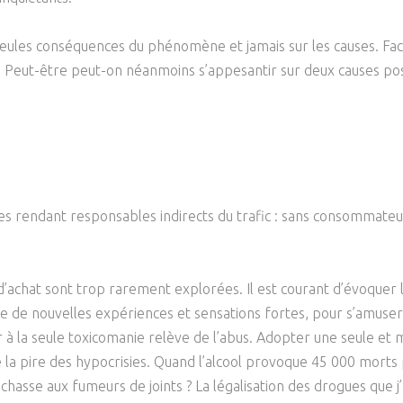
Psychanalyse
Droit
Violence / Maltraitance
Protection De L'enfance
es seules conséquences du phénomène et jamais sur les causes. Face
Psychiatrie
Économie / Emploi
Romans / Médias
Agression Sexuelle
Accueil – Placement
 Peut-être peut-on néanmoins s’appesantir sur deux causes possi
Psychologie
Justice
Délinquance
Sexualité
Politique
Banlieue
Sociologie
Religion
Scolarité
les rendant responsables indirects du trafic : sans consommateu
 d’achat sont trop rarement explorées. Il est courant d’évoquer 
ête de nouvelles expériences et sensations fortes, pour s’amuse
à la seule toxicomanie relève de l’abus. Adopter une seule et 
la pire des hypocrisies. Quand l’alcool provoque 45 000 morts p
 chasse aux fumeurs de joints ? La légalisation des drogues que j