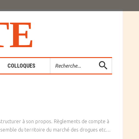
T
E
Rechercher
COLLOQUES
es-Rendus
entions
se structurer à son propos. Règlements de compte à
’ensemble du territoire du marché des drogues etc…