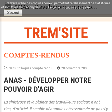
Trem'site utilise des cookies ceux-ci permettent l’établissement de statistiques
ANAS - Développer notre pouvoir d’agir
et sont totalement anonymes.
J'accepte les cookies de ce site.
D'accord
T
R
E
M
'
S
I
T
E
COMPTES-RENDUS
dans
Colloques compte rendu
20 novembre 2008
ANAS - DÉVELOPPER NOTRE
POUVOIR D’AGIR
La sinistrose et la plainte des travailleurs sociaux n’ont
rien, d’articiel. Il semble néanmoins nécessaire de ne pas s’y