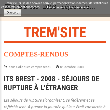
Trem'site utilise des cookies ceux-ci permettent l’établissement de statistiques
ITS Brest - 2008 - Séjours de rupture à l'étranger
et sont totalement anonymes.
J'accepte les cookies de ce site.
D'accord
T
R
E
M
'
S
I
T
E
COMPTES-RENDUS
dans
Colloques compte rendu
01 octobre 2008
ITS BREST - 2008 - SÉJOURS DE
RUPTURE À L'ÉTRANGER
Les séjours de rupture s’organisent, se fédèrent et se
réfléchissent. A preuve la journée qui leur était consacrée à