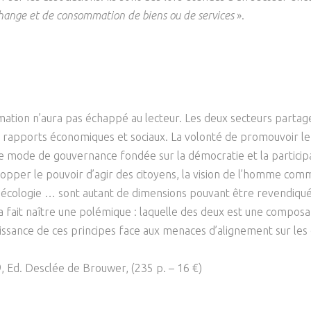
échange et de consommation de biens ou de services
».
animation n’aura pas échappé au lecteur. Les deux secteurs parta
 rapports économiques et sociaux. La volonté de promouvoir le lie
 le mode de gouvernance fondée sur la démocratie et la participati
opper le pouvoir d’agir des citoyens, la vision de l’homme comm
’écologie … sont autant de dimensions pouvant être revendiquée
 fait naître une polémique : laquelle des deux est une composan
puissance de ces principes face aux menaces d’alignement sur le
19, Ed. Desclée de Brouwer, (235 p. – 16 €)