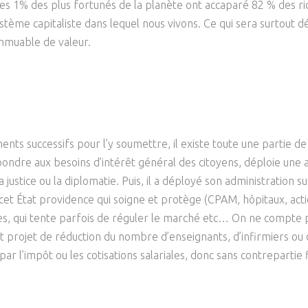
 les 1% des plus fortunés de la planète ont accaparé 82 % des r
ystème capitaliste dans lequel nous vivons. Ce qui sera surtout d
immuable de valeur.
s successifs pour l’y soumettre, il existe toute une partie de 
ondre aux besoins d’intérêt général des citoyens, déploie une ac
e, la justice ou la diplomatie. Puis, il a déployé son administration 
 cet État providence qui soigne et protège (CPAM, hôpitaux, actio
ères, qui tente parfois de réguler le marché etc… On ne compte 
tout projet de réduction du nombre d’enseignants, d’infirmiers 
ar l’impôt ou les cotisations salariales, donc sans contrepartie 