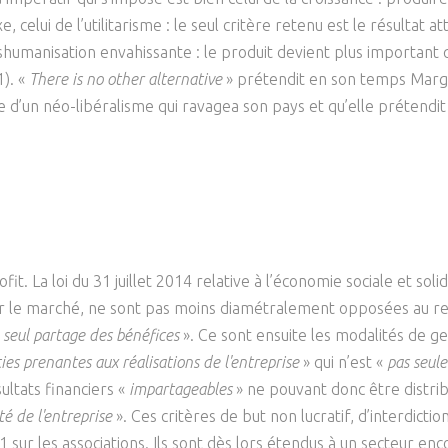
, celui de l’utilitarisme : le seul critère retenu est le résultat
humanisation envahissante : le produit devient plus important que
1). «
There is no other alternative
» prétendit en son temps Marg
’un néo-libéralisme qui ravagea son pays et qu’elle prétendit i
ofit. La loi du 31 juillet 2014 relative à l’économie sociale et sol
 sur le marché, ne sont pas moins diamétralement opposées au reg
 seul partage des bénéfices
». Ce sont ensuite les modalités de ge
ties prenantes aux réalisations de l'entreprise
» qui n’est «
pas seul
sultats financiers «
impartageables
» ne pouvant donc être distri
té de l'entreprise
». Ces critères de but non lucratif, d’interdict
 sur les associations. Ils sont dès lors étendus à un secteur en