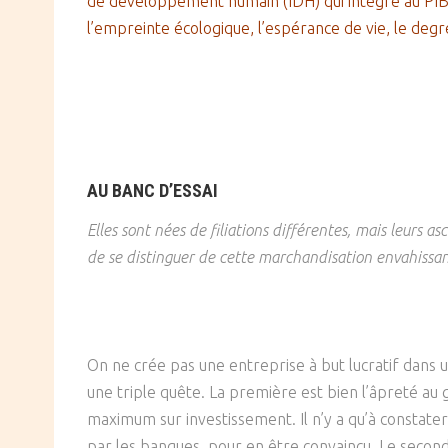
de développement humain (IDH) qui intègre au PIB l’
l’empreinte écologique, l’espérance de vie, le degré
AU BANC D’ESSAI
Elles sont nées de filiations différentes, mais leurs a
de se distinguer de cette marchandisation envahissa
On ne crée pas une entreprise à but lucratif dans 
une triple quête. La première est bien l’âpreté au 
maximum sur investissement. Il n’y a qu’à constate
par les banques, pour en être convaincu. Le second 