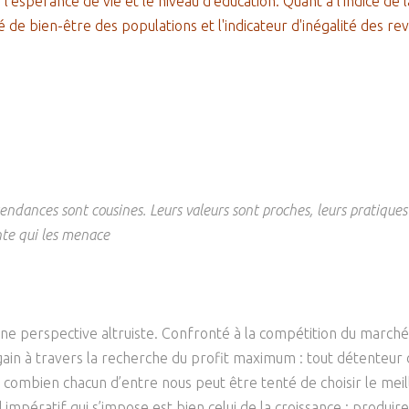
espérance de vie et le niveau d’éducation. Quant à l’indice de la
 de bien-être des populations et l'indicateur d'inégalité des re
scendances sont cousines. Leurs valeurs sont proches, leurs pratique
nte qui les menace
une perspective altruiste. Confronté à la compétition du marché
gain à travers la recherche du profit maximum : tout détenteur 
r combien chacun d’entre nous peut être tenté de choisir le meil
impératif qui s’impose est bien celui de la croissance : produi