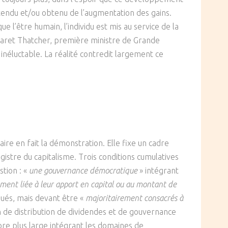
 attendu et/ou obtenu de l’augmentation des gains.
 l’être humain, l’individu est mis au service de la
aret Thatcher, première ministre de Grande
néluctable. La réalité contredit largement ce
idaire en fait la démonstration. Elle fixe un cadre
istre du capitalisme. Trois conditions cumulatives
stion : «
une gouvernance démocratique
» intégrant
ement liée à leur apport en capital ou au montant de
bués, mais devant être «
majoritairement consacrés à
ion de distribution de dividendes et de gouvernance
core plus large intégrant les domaines de