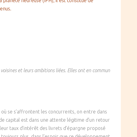
 planète heureuse (IPH), il est constitué de
venus.
s voisines et leurs ambitions liées. Elles ont en commun
 où se s’affrontent les concurrents, on entre dans
de capital est dans une attente légitime d’un retour
leur taux d’intérêt des livrets d’épargne proposé
re toujours plus, dans l’espoir que ce développement