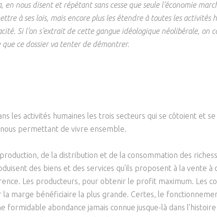
a, en nous disent et répétant sans cesse que seule l’économie marc
Psychanalyse
Droit
Violence / Maltraitance
Protection De L'enfance
tre à ses lois, mais encore plus les étendre à toutes les activité
Psychiatrie
Économie / Emploi
Romans / Médias
ité. Si l’on s’extrait de cette gangue idéologique néolibérale, on co
Agression Sexuelle
Accueil – Placement
Ce que ce dossier va tenter de démontrer.
Psychologie
Justice
Délinquance
Sexualité
Politique
Banlieue
Sociologie
Religion
Scolarité
ans les activités humaines les trois secteurs qui se côtoient et
es nous permettant de vivre ensemble.
 la production, de la distribution et de la consommation des rich
isent des biens et des services qu’ils proposent à la vente à de
rrence. Les producteurs, pour obtenir le profit maximum. Les c
r la marge bénéficiaire la plus grande. Certes, le fonctionneme
ne formidable abondance jamais connue jusque-là dans l’histoire