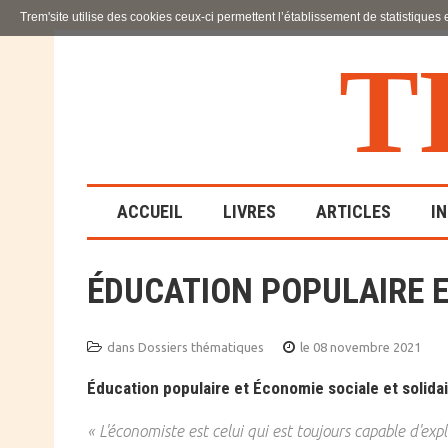
Trem'site utilise des cookies ceux-ci permettent l’établissement de statistiques
T
ACCUEIL
LIVRES
ARTICLES
I
ÉDUCATION POPULAIRE E
LA FAMILLE
EN SOUFFRANCE
dans
Dossiers thématiques
le 08 novembre 2021
ACTION SOCIALE ET
Éducation populaire et Économie sociale et solidair
ÉDUCATIVE
« L'économiste est celui qui est toujours capable d'expl
SCIENCES HUMAINES