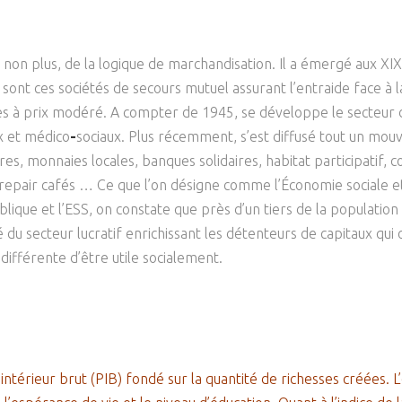
ui non plus, de la logique de marchandisation. Il a émergé aux XIX
e sont ces sociétés de secours mutuel assurant l’entraide face 
 à prix modéré. A compter de 1945, se développe le secteur de 
x et médico
-
sociaux. Plus récemment, s’est diffusé tout un mou
ères, monnaies locales, banques solidaires, habitat participatif
 repair cafés … Ce que l’on désigne comme l’Économie sociale e
publique et l’ESS, on constate que près d’un tiers de la population
du secteur lucratif enrichissant les détenteurs de capitaux qui 
 différente d’être utile socialement.
 intérieur brut (PIB) fondé sur la quantité de richesses créées. L’é