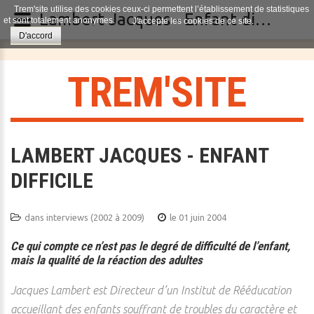
Trem'site utilise des cookies ceux-ci permettent l’établissement de statistiques
Lambert Jacques - Enfant difficile
et sont totalement anonymes.
J'accepte les cookies de ce site.
D'accord
T
R
E
M
'
S
I
T
E
LAMBERT JACQUES - ENFANT
DIFFICILE
dans
interviews (2002 à 2009)
le 01 juin 2004
Ce qui compte ce n’est pas le degré de difficulté de l’enfant,
mais la qualité de la réaction des adultes
Jacques Lambert est Directeur d’un Institut de Rééducation
accueillant des enfants souffrant de troubles du caractère et