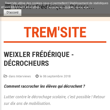
Trem'site utilise des cookies ceux-ci permettent l’établissement de statistiques
Weixler Frédérique - Décrocheurs
et sont totalement anonymes.
J'accepte les cookies de ce site.
D'accord
T
R
E
M
'
S
I
T
E
WEIXLER FRÉDÉRIQUE -
DÉCROCHEURS
dans
Interviews
le 06 septembre 2018
Comment raccrocher les élèves qui décrochent ?
Lutter contre le décrochage scolaire, c’est possible ! Retour
sur dix ans de mobilisation.