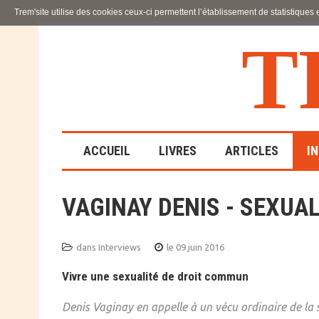
Trem'site utilise des cookies ceux-ci permettent l’établissement de statistiques
T
ACCUEIL
LIVRES
ARTICLES
I
VAGINAY DENIS - SEXUA
LA FAMILLE
EN SOUFFRANCE
dans
Interviews
le 09 juin 2016
ACTION SOCIALE ET
Vivre une sexualité de droit commun
ÉDUCATIVE
Denis Vaginay en appelle à un vécu ordinaire de la 
SCIENCES HUMAINES