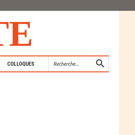
T
E
Rechercher
COLLOQUES
es-Rendus
entions