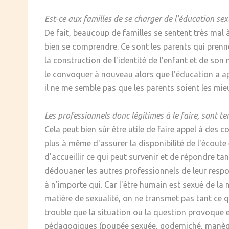
SOCIÉTÉ
Est-ce aux familles de se charger de l'éducation se
De fait, beaucoup de familles se sentent très mal à
CULTURE
bien se comprendre. Ce sont les parents qui prennen
la construction de l'identité de l'enfant et de son 
le convoquer à nouveau alors que l'éducation a app
il ne me semble pas que les parents soient les mie
Les professionnels donc légitimes à le faire, sont ten
Cela peut bien sûr être utile de faire appel à de
plus à même d'assurer la disponibilité de l'écoute 
d'accueillir ce qui peut survenir et de répondre ta
dédouaner les autres professionnels de leur respo
à n'importe qui. Car l'être humain est sexué de la 
matière de sexualité, on ne transmet pas tant ce qu
trouble que la situation ou la question provoque e
pédagogiques (poupée sexuée, godemiché, manège enc