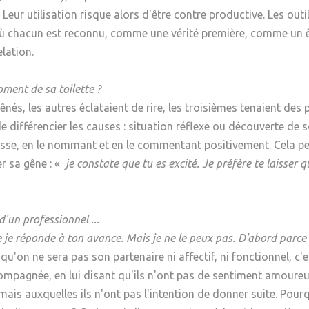
. Leur utilisation risque alors d'être contre productive. Les ou
où chacun est reconnu, comme une vérité première, comme un êt
lation.
ment de sa toilette ?
nés, les autres éclataient de rire, les troisièmes tenaient des 
e différencier les causes : situation réflexe ou découverte de
passe, en le nommant et en le commentant positivement. Cela pe
r sa gêne : «
je constate que tu es excité. Je préfère te laisser 
'un professionnel ...
 je réponde à ton avance. Mais je ne le peux pas. D'abord parce q
er qu'on ne sera pas son partenaire ni affectif, ni fonctionnel, 
mpagnée, en lui disant qu'ils n'ont pas de sentiment amoureux e
mais
auxquelles ils n'ont pas l'intention de donner suite. Pou