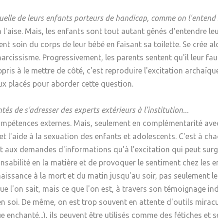
Psychanalyse
Droit
Violence / Maltraitance
Protection De L'enfance
xuelle de leurs enfants porteurs de handicap, comme on l'entend 
Psychiatrie
Économie / Emploi
Romans / Médias
 l'aise. Mais, les enfants sont tout autant gênés d'entendre leur
Agression Sexuelle
Accueil – Placement
t soin du corps de leur bébé en faisant sa toilette. Se crée alo
Psychologie
Justice
Délinquance
narcissisme. Progressivement, les parents sentent qu'il leur fau
Sexualité
Politique
ris à le mettre de côté, c'est reproduire l'excitation archaïq
Banlieue
ux placés pour aborder cette question.
Sociologie
Religion
Scolarité
tés de s'adresser des experts extérieurs à l'institution...
s compétences externes. Mais, seulement en complémentarité ave
et l'aide à la sexuation des enfants et adolescents. C'est à ch
nt aux demandes d'informations qu'à l'excitation qui peut surgi
nsabilité en la matière et de provoquer le sentiment chez les 
naissance à la mort et du matin jusqu'au soir, pas seulement le 
e l'on sait, mais ce que l'on est, à travers son témoignage ind
n soi. De même, on est trop souvent en attente d'outils miracu
hanté...), ils peuvent être utilisés comme des fétiches et ser