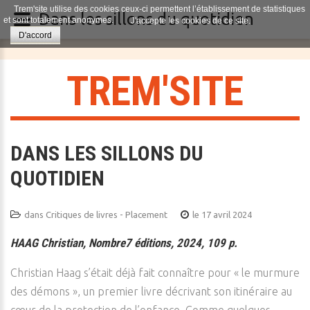
Trem'site utilise des cookies ceux-ci permettent l’établissement de statistiques
Dans les sillons du quotidien
et sont totalement anonymes.
J'accepte les cookies de ce site.
D'accord
T
R
E
M
'
S
I
T
E
DANS LES SILLONS DU
QUOTIDIEN
dans
Critiques de livres - Placement
le 17 avril 2024
HAAG Christian, Nombre7 éditions, 2024, 109 p.
Christian Haag s’était déjà fait connaître pour « le murmure
des démons », un premier livre décrivant son itinéraire au